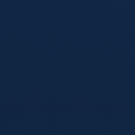
探索2026世界盃精英俱樂部的頂級VIP特權。從24小時一對一
私人助理、大額資金綠色通道，到現場奢華VIP包廂與限量版
紀念品獲取渠道，為高淨值玩家解密無與倫比的尊榮體育盛
宴。
阅读全文
→