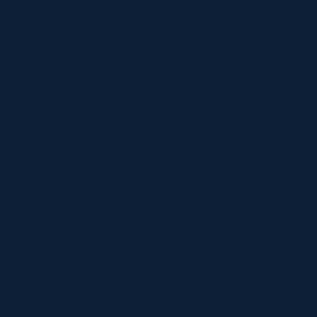
风险科普
2026-06-21
•
风险科普