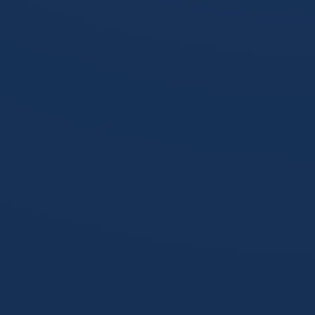
体育分析
2026-07-07
•
体育分析
世界杯神射手赔率实时变化解读：哪些信
号更值得重点关注
想看懂世界杯神射手赔率，不仅要盯着数字本身，更要结合比
赛结果、进球效率、首发稳定性和淘汰赛路径一起判断。本文
从信息观察角度梳理世界杯神射手赔率实时变化背后的常见信
号与阅读方法。