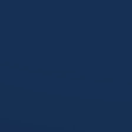
阅读全文
→