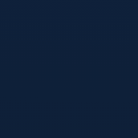
安全與隱私
2026-06-24
•
安全與隱私
大額下注玩家為什麼需要專屬客服？24/7
VIP安全與隱私防護詳解
在大額體育投資中，時間與隱私就是資金。本文將深度剖析
24/7 VIP專屬客服如何透過安全加密通訊，為高淨值玩家提供