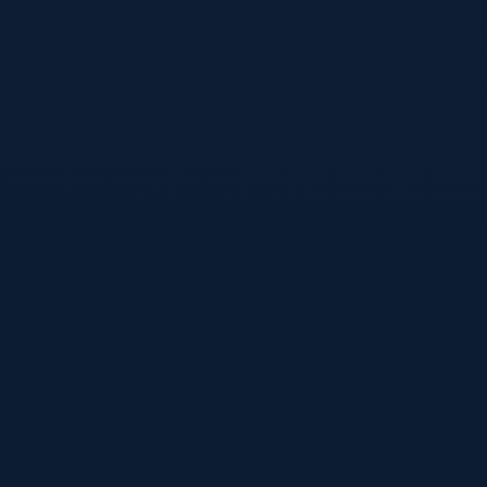
賽事分析
2026-06-14
•
賽事分析