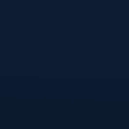
2026美加墨世界盃奪冠熱門實力深度分析
與大額投注賠率預測
為精英玩家與大額投資者量身打造的2026美加墨世界盃奪冠形
勢深度解析。本文結合最新戰術演變、陣容深度與早期賠率走
勢，提供科學、理性的賽事分析與資產配置組合策略。
阅读全文
→