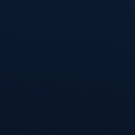
+852 3008 9999
vip@hk-officialffwc2026.com
24/7 VIP Support
Telegram
WhatsApp
網站導覽
首页
高额投注计划
开户优惠
赛事分析
特权频道
专属客服
快速入口
立即加入
VIP專屬通道