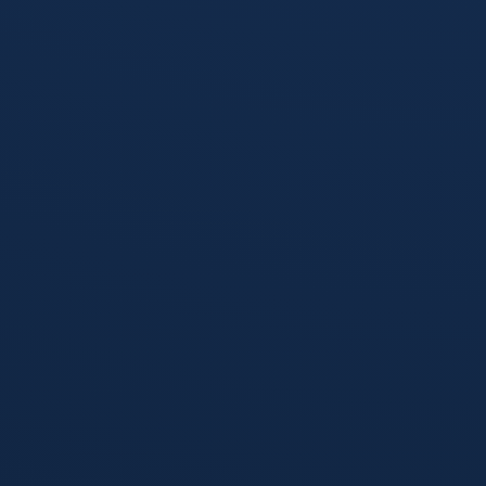
精英俱樂部優勢
2026世界盃精英俱樂部編輯部
2026-06-30 09:25:48
70
為什麼普通博彩平台無法滿足高淨值玩
家？2026世界盃精英俱樂部核心優勢對比
針對高淨值體育投資者，普通線上博彩平台在限額、資金安全
和隱私上存在諸多硬傷。本文從五個維度深度剖析2026世界盃
官方精英俱樂部的降維打擊優勢，助您開啟安全、奢華的頂級
投注體驗。