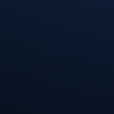
滾球策略
2026世界盃精英俱樂部
2026-06-26 09:51:05
39
2026世界盃滾球（走地）高額投注技巧
深入解析2026世界盃滾球（走地）動態盤口分析技巧。探討
閱讀全文
更新：2026-06-26 09:51:05
最新文章