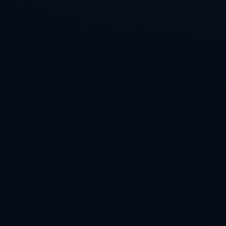
1
2026世界盃滾球（走地）高額投注技巧：如何在動
2026-06-26 09:51:05
其他分類
体育分析
2
精英俱樂部優勢
1
安全與隱私
3
VIP專屬特權
2
滾
探索更多內容
若您希望持續追蹤 世界杯 相關資訊，可前往內容中心查看最
前往賽事分析
返回首頁