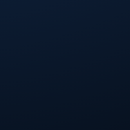
何利用極速結算通道鎖定利潤。