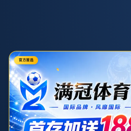
首页
高额投注计划
开户优惠
赛事分析
特权频道
更多
立即加入
開通VIP