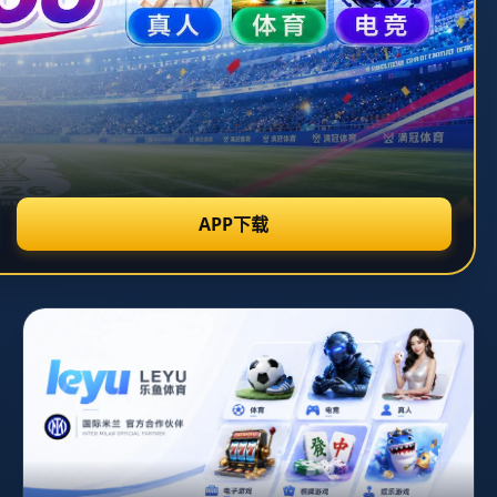
快速掌握重點與更新方向。