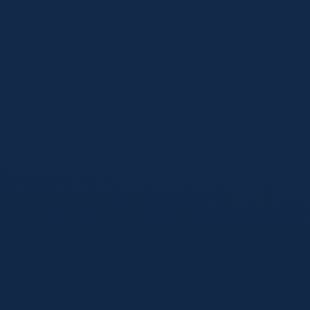
VIP安全與隱私防護詳解
在大額體育投資中，時間與隱私就是資金。本文將深度剖析
24/7 VIP專屬客服如何透過安全加密通訊，為高淨值玩家提供
即時資金流轉協助與極致的隱私安全防護。
閱讀全文
更新：2026-06-24 10:30:53