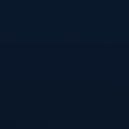
FFWC Elite Operations HK Limited
CR-20268894
Level 88, International Commerce Centre, 1 Austin Road West,
Kowloon, Hong Kong
+852 3008 9999
vip@hk-officialffwc2026.com
24/7 VIP Support
Telegram
WhatsApp
網站導覽