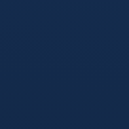
安全與隱私
2026世界盃精英俱樂部資深安全專家
2026-06-24
10:30:53
48
大額下注玩家為什麼需要專屬客服？24/7